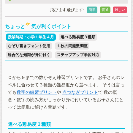
飛びます飛びます:
簡単
普通
難しい
ちょっと
気が利くポイント
授業時期：小学１年生４月
選べる難易度３種類
なぞり書きフォント使用
１枚の問題数調整
総合的な知識が身に付く
ステップアップ学習対応
０から９までの数かぞえ練習プリントです。 お子さんのレ
ベルに合わせて３種類の難易度から選べます。 そうは言っ
ても
数字の練習プリント
や
点つなぎプリント
で 数の概
念・数字の読み方がしっかり身に付いているお子さんにと
っては簡単に解ける問題です。
選べる難易度３種類