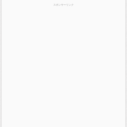
スポンサーリンク