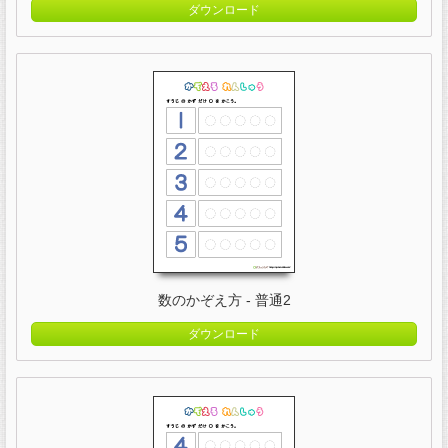
ダウンロード
数のかぞえ方 - 普通2
ダウンロード