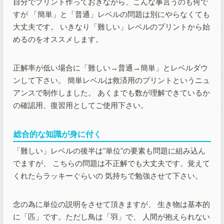
自分でプリント作っておきながら、こんな事言うのも何で
すが 「簡単」と「普通」レベルの問題は別にやらなくても
大丈夫です。 いきなり「難しい」レベルのプリントから始
めるのをオススメします。
正解率が低い場合に「難しい→普通→簡単」とレベルダウ
ンして下さい。 簡単レベルは救済用のプリントというニュ
アンスで制作しました。 あくまでも数が理解できているか
の確認用、復習用としてご使用下さい。
総合的な知識が身に付く
「難しい」レベルの後半は"単位"の要素も問題に組み込ん
でますが、 こちらの問題は不正解でも大丈夫です。覚えて
くれたらラッキーぐらいの 気持ちで勉強させて下さい。
念の為に単位の説明をさせて頂きますが、 生き物は基本的
に「匹」です。ただし鳥は「羽」で、 人間が抱えられない