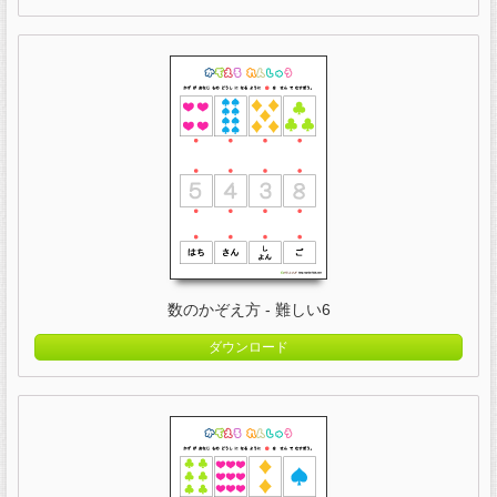
数のかぞえ方 - 難しい6
ダウンロード