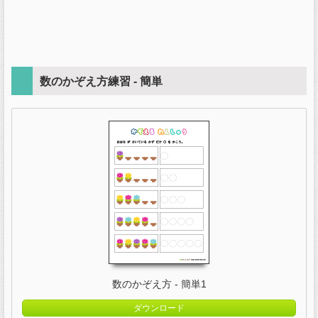
数のかぞえ方練習 - 簡単
数のかぞえ方 - 簡単1
ダウンロード