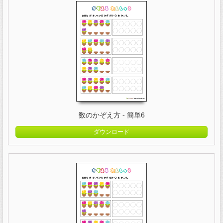
数のかぞえ方 - 簡単6
ダウンロード