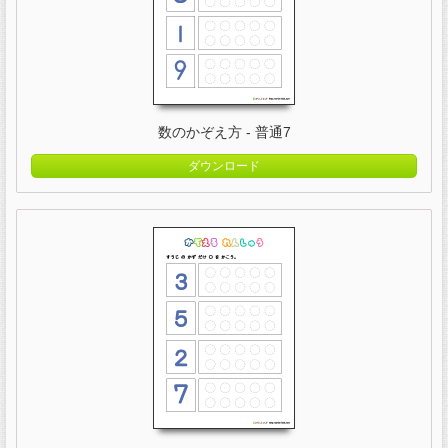
数のかぞえ方 - 普通7
ダウンロード