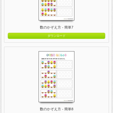
数のかぞえ方 - 簡単7
ダウンロード
数のかぞえ方 - 簡単8