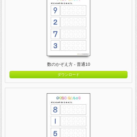
数のかぞえ方 - 普通10
ダウンロード