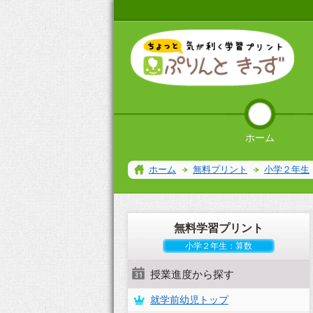
ホーム
ホーム
無料プリント
小学２年生
無料学習プリント
小学２年生：算数
授業進度から探す
就学前幼児トップ