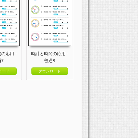
の応用 -
時計と時間の応用 -
通7
普通8
ロード
ダウンロード