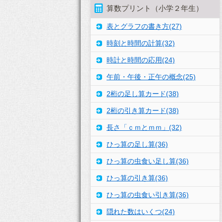
算数プリント（小学２年生）
表とグラフの書き方(27)
時刻と時間の計算(32)
時計と時間の応用(24)
午前・午後・正午の概念(25)
2桁の足し算カード(38)
2桁の引き算カード(38)
長さ「ｃｍとｍｍ」(32)
ひっ算の足し算(36)
ひっ算の虫食い足し算(36)
ひっ算の引き算(36)
ひっ算の虫食い引き算(36)
隠れた数はいくつ(24)