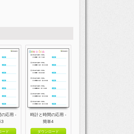
の応用 -
時計と時間の応用 -
単3
簡単4
ロード
ダウンロード