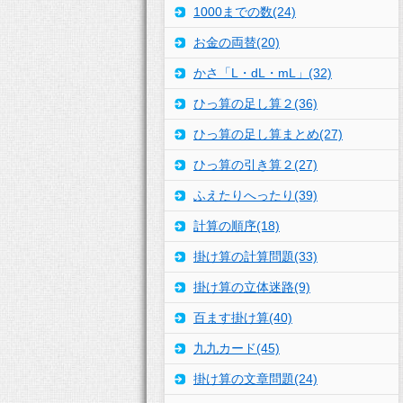
1000までの数(24)
お金の両替(20)
かさ「L・dL・mL」(32)
ひっ算の足し算２(36)
ひっ算の足し算まとめ(27)
ひっ算の引き算２(27)
ふえたりへったり(39)
計算の順序(18)
掛け算の計算問題(33)
掛け算の立体迷路(9)
百ます掛け算(40)
九九カード(45)
掛け算の文章問題(24)