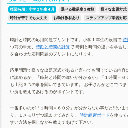
授業時期：小学２年生４月
選べる難易度３種類
様々な出題方式
時計が苦手でも大丈夫
お助け教材あり
ステップアップ学習対応
時計と時間の応用問題プリントです。小学１年生の段階で
時
つ前の単元、
時刻と時間の計算
で 時刻と時間の違いを学習し
を合わせた応用問題のプリントになります。
応用問題で様々な出題形式があると言っても問うている内容は
に読めるか」「時刻と時間の違いが分かるか」「１時間＝６０
も上記３つの事を聞いてきています。 お子さんがどこでつま
い所を教えてあげるのがポイントです。
一番多いのが「１時間＝６０分」が分からない事だと思います
り、１メモリずつ読ませてみたり、
時計練習ボード
を使って
すい方法を探しながら教えてあげて下さい。