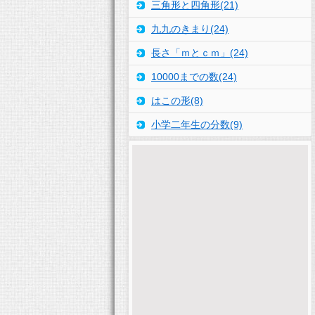
三角形と四角形(21)
九九のきまり(24)
長さ「ｍとｃｍ」(24)
10000までの数(24)
はこの形(8)
小学二年生の分数(9)