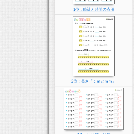
1位：時計と時間の応用
2位：長さ「ｃｍとｍｍ」