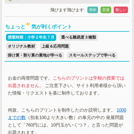
飛びます飛びます:
簡単
普通
難しい
ちょっと
気が利くポイント
授業時期：小学２年生７月
選べる難易度３種類
オリジナル教材
上級＆応用問題
掛け算・割り算の素地が学べる
スモールステップで学べる
お金の両替問題です。
こちらのプリントは学校の授業では
出題されません。
ご注意下さい。サイト利用者様から頂い
た情報・リクエストを基に制作しております。
何故、こちらのプリントを制作したのか説明します。
1000
までの数
（別名100より大きい数）の単元の中の 発展問題
として「760円には、10円玉がいくつ？」と言った問題が
出題されます。